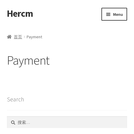
Hercm
Skip
Skip
Menu
to
to
navigation
content
首页
首页
Payment
Blog
Payment
Compare
Disclaimer
My account
Search
Cart
搜
Checkout
索：