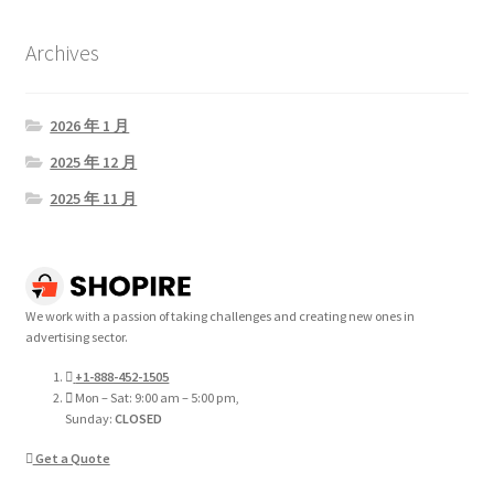
Wishlist
Archives
Payment
2026 年 1 月
Privacy Policy
2025 年 12 月
Shop
2025 年 11 月
Terms and Conditions
Über uns
We work with a passion of taking challenges and creating new ones in
advertising sector.
Datenschutz & AGB
+1-888-452-1505
Mon – Sat: 9:00 am – 5:00 pm,
Sunday:
CLOSED
FAQ — Häufig gestellte Fragen
Get a Quote
Impressum