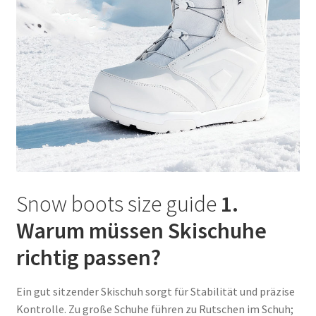
Wishlist
Payment
Privacy Policy
Shop
Terms and Conditions
Snow boots size guide
1.
Über uns
Warum müssen Skischuhe
Datenschutz & AGB
richtig passen?
FAQ — Häufig gestellte Fragen
Ein gut sitzender Skischuh sorgt für Stabilität und präzise
Kontrolle. Zu große Schuhe führen zu Rutschen im Schuh;
Impressum