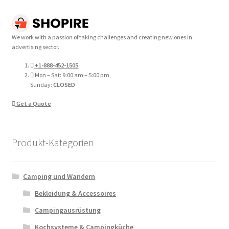
We work with a passion of taking challenges and creating new ones in
advertising sector.
+1-888-452-1505
Mon – Sat: 9:00 am – 5:00 pm,
Sunday:
CLOSED
Get a Quote
Produkt-Kategorien
Camping und Wandern
Bekleidung & Accessoires
Campingausrüstung
Kochsysteme & Campingküche