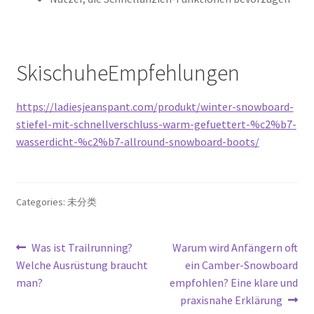
SkischuheEmpfehlungen
https://ladiesjeanspant.com/produkt/winter-snowboard-
stiefel-mit-schnellverschluss-warm-gefuettert-%c2%b7-
wasserdicht-%c2%b7-allround-snowboard-boots/
Categories: 未分类
文
Previous
Next
Was ist Trailrunning?
Warum wird Anfängern oft
post:
post:
Welche Ausrüstung braucht
ein Camber-Snowboard
章
man?
empfohlen? Eine klare und
导
praxisnahe Erklärung