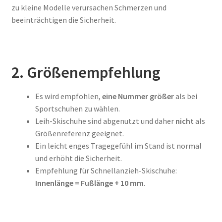
zu kleine Modelle verursachen Schmerzen und
beeinträchtigen die Sicherheit.
Rückgabe & Umtausch
Versand & Lieferung
2. Größenempfehlung
Widerrufsbelehrung
Es wird empfohlen,
eine Nummer größer
als bei
Zahlungsarten
Sportschuhen zu wählen.
Leih-Skischuhe sind abgenutzt und daher
nicht
als
Größenreferenz geeignet.
Ein leicht enges Tragegefühl im Stand ist normal
und erhöht die Sicherheit.
Empfehlung für Schnellanzieh-Skischuhe:
Innenlänge = Fußlänge + 10 mm
.