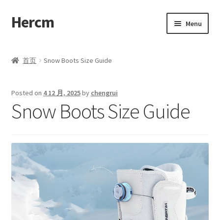
Hercm
Skip
Skip
Menu
to
to
navigation
content
首页
首页
Snow Boots Size Guide
Blog
Posted on
4 12 月, 2025
by
chengrui
Compare
Snow Boots Size Guide
Disclaimer
My account
Cart
Checkout