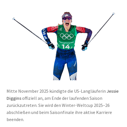
Wishlist
Payment
Privacy Policy
Shop
Terms and Conditions
Über uns
Mitte November 2025 kündigte die US-Langläuferin
Jessie
Datenschutz & AGB
Diggins
offiziell an, am Ende der laufenden Saison
zurückzutreten. Sie wird den Winter-Weltcup 2025–26
FAQ — Häufig gestellte Fragen
abschließen und beim Saisonfinale ihre aktive Karriere
beenden.
Impressum