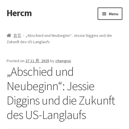
Hercm
Skip
Skip
Menu
to
to
navigation
content
首页
首页
„Abschied und Neubeginn“: Jessie Diggins und die
Zukunft des US-Langlaufs
Blog
Compare
Posted on
27 11 月, 2025
by
chengrui
„Abschied und
Disclaimer
Neubeginn“: Jessie
My account
Diggins und die Zukunft
Cart
des US-Langlaufs
Checkout