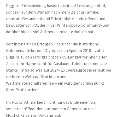
Diggins’ Entscheidung basiert nicht auf Leistungsabfall,
sondern auf dem Wunsch nach mehr Zeit für Familie,
Rückgabe & Umtausch
mentale Gesundheit und Privatsphäre — ein offener und
bewusster Schritt, der in der Wintersport-Community und
Versand & Lieferung
darüber hinaus viel Aufmerksamkeit erhalten hat.
Widerrufsbelehrung
Seit ihren frühen Erfolgen – darunter die historische
Goldmedaille bei den Olympischen Spielen 2018 – zählt
Zahlungsarten
Diggins zu den erfolgreichsten US-Langläuferinnen aller
Zeiten. Ihr Name steht für Ausdauer, Talent und mentale
Stärke. Im Saisonverlauf 2024–25 überzeugte sie erneut bei
mehreren Weltcup-Stationen und
Weltmeisterschaftsrennen – ein würdiger Schlusspunkt
ihrer Profikarriere.
Ihr Rücktritt markiert nicht nur das Ende einer Ära,
sondern eröffnet der kommenden Generation neue
Möglichkeiten im US-Langlauf.