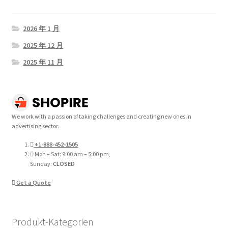
2026 年 1 月
2025 年 12 月
2025 年 11 月
We work with a passion of taking challenges and creating new ones in
advertising sector.
+1-888-452-1505
Mon – Sat: 9:00 am – 5:00 pm,
Sunday:
CLOSED
Get a Quote
Produkt-Kategorien