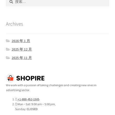
索：
Archives
2026 年 1 月
2025 年 12 月
2025 年 11 月
We work with a passion of taking challenges and creating new ones in
advertising sector.
+1-888-452-1505
Mon – Sat: 9:00 am – 5:00 pm,
Sunday:
CLOSED