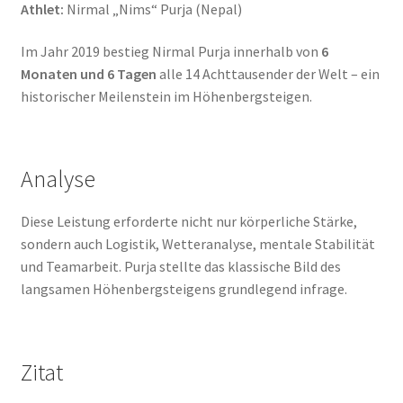
Athlet:
Nirmal „Nims“ Purja (Nepal)
Wishlist
Im Jahr 2019 bestieg Nirmal Purja innerhalb von
6
Payment
Monaten und 6 Tagen
alle 14 Achttausender der Welt – ein
historischer Meilenstein im Höhenbergsteigen.
Privacy Policy
Shop
Analyse
Terms and Conditions
Diese Leistung erforderte nicht nur körperliche Stärke,
sondern auch Logistik, Wetteranalyse, mentale Stabilität
Über uns
und Teamarbeit. Purja stellte das klassische Bild des
langsamen Höhenbergsteigens grundlegend infrage.
Datenschutz & AGB
FAQ — Häufig gestellte Fragen
Zitat
Impressum