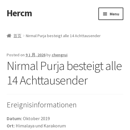
Hercm
Skip
Skip
Menu
to
to
navigation
content
首页
首页
Nirmal Purja besteigt alle 14 Achttausender
Blog
Posted on
9 1 月, 2026
by
chengrui
Compare
Nirmal Purja besteigt alle
Disclaimer
14 Achttausender
My account
Ereignisinformationen
Cart
Datum:
Oktober 2019
Checkout
Ort:
Himalaya und Karakorum