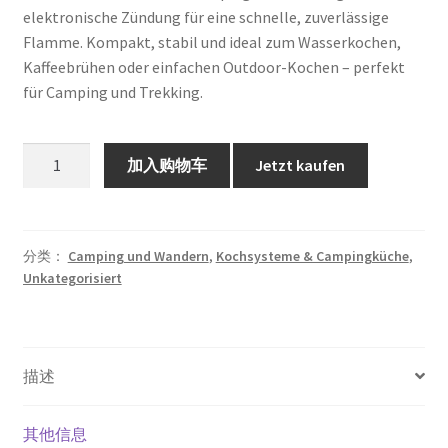
为：
elektronische Zündung für eine schnelle, zuverlässige
Flamme. Kompakt, stabil und ideal zum Wasserkochen,
€59.90。
Kaffeebrühen oder einfachen Outdoor-Kochen – perfekt
für Camping und Trekking.
Mini
加入购物车
Jetzt kaufen
Campingkocher
Outdoor
｜
Gaskartuschen-
分类：
Camping und Wandern
,
Kochsysteme & Campingküche
,
Unkategorisiert
Kocher
mit
elektronischer
Zündung
描述
｜
Leichter
tragbarer
其他信息