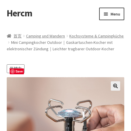
Hercm
Skip
Skip
Menu
to
to
navigation
content
首页
首页
Camping und Wandern
Kochsysteme & Campingküche
Mini Campingkocher Outdoor｜Gaskartuschen-Kocher mit
Blog
elektronischer Zündung｜Leichter tragbarer Outdoor-Kocher
Compare
促销中
Save
Disclaimer
My account
Cart
Checkout