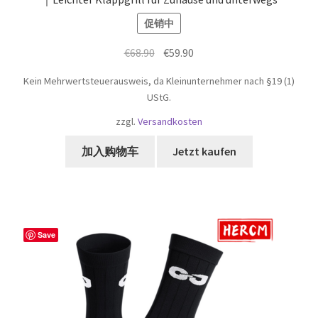
促销中
原
当
€
68.90
€
59.90
价
前
Kein Mehrwertsteuerausweis, da Kleinunternehmer nach §19 (1)
为：
价
UStG.
€68.90。
格
zzgl.
Versandkosten
为：
€59.90。
加入购物车
Jetzt kaufen
Save