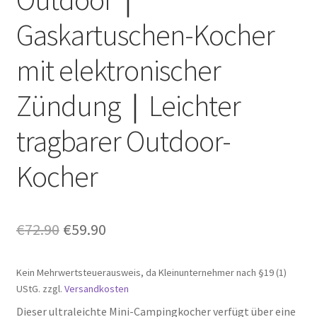
Gaskartuschen-Kocher
Rückgabe & Umtausch
mit elektronischer
Versand & Lieferung
Zündung｜Leichter
Widerrufsbelehrung
tragbarer Outdoor-
Zahlungsarten
Kocher
原
当
€
72.90
€
59.90
价
前
Kein Mehrwertsteuerausweis, da Kleinunternehmer nach §19 (1)
为：
价
UStG.
zzgl.
Versandkosten
€72.90。
格
Dieser ultraleichte Mini-Campingkocher verfügt über eine