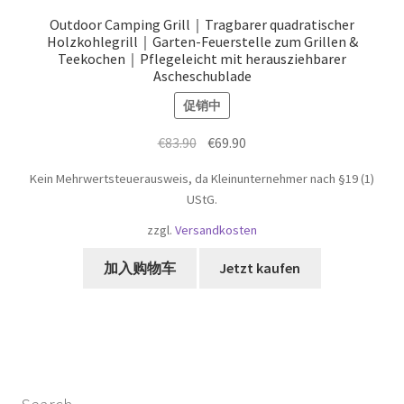
Outdoor Camping Grill｜Tragbarer quadratischer
Holzkohlegrill｜Garten-Feuerstelle zum Grillen &
Teekochen｜Pflegeleicht mit herausziehbarer
Ascheschublade
促销中
原
当
€
83.90
€
69.90
价
前
Kein Mehrwertsteuerausweis, da Kleinunternehmer nach §19 (1)
为：
价
UStG.
€83.90。
格
zzgl.
Versandkosten
为：
€69.90。
加入购物车
Jetzt kaufen