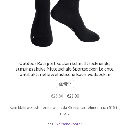
Outdoor Radsport Socken Schnelltrocknende,
atmungsaktive Mittelschaft-Sportsocken Leichte,
antibakterielle & elastische Baumwollsocken
促销中
原
当
€
28.80
€
21.90
价
前
Kein Mehrwertsteuerausweis, da Kleinunternehmer nach §19 (1)
为：
价
UStG.
€28.80。
格
zzgl.
Versandkosten
为：